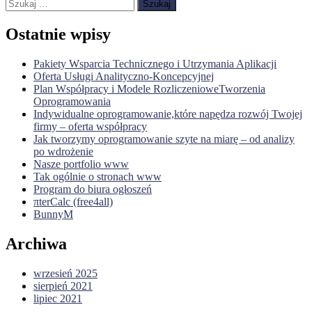
Szukaj:
Ostatnie wpisy
Pakiety Wsparcia Technicznego i Utrzymania Aplikacji
Oferta Usługi Analityczno-Koncepcyjnej
Plan Współpracy i Modele RozliczenioweTworzenia
Oprogramowania
Indywidualne oprogramowanie,które napędza rozwój Twojej
firmy – oferta współpracy
Jak tworzymy oprogramowanie szyte na miarę – od analizy
po wdrożenie
Nasze portfolio www
Tak ogólnie o stronach www
Program do biura ogłoszeń
πterCalc (free4all)
BunnyM
Archiwa
wrzesień 2025
sierpień 2021
lipiec 2021