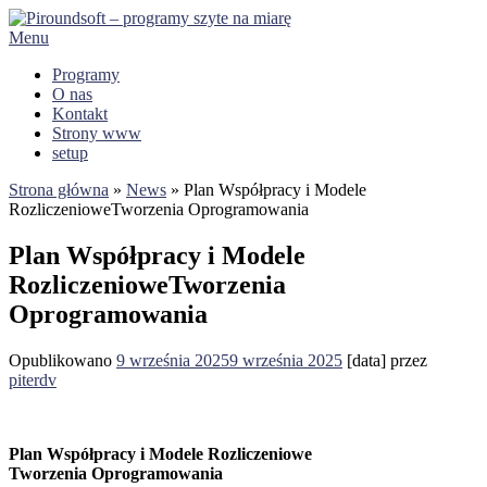
Przejdź
do
Menu
treści
Programy
O nas
Kontakt
Strony www
setup
Strona główna
»
News
»
Plan Współpracy i Modele
RozliczenioweTworzenia Oprogramowania
Plan Współpracy i Modele
RozliczenioweTworzenia
Oprogramowania
Opublikowano
9 września 2025
9 września 2025
[data]
przez
piterdv
Plan Współpracy i Modele Rozliczeniowe
Tworzenia Oprogramowania