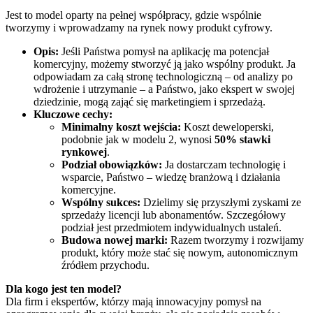
Jest to model oparty na pełnej współpracy, gdzie wspólnie
tworzymy i wprowadzamy na rynek nowy produkt cyfrowy.
Opis:
Jeśli Państwa pomysł na aplikację ma potencjał
komercyjny, możemy stworzyć ją jako wspólny produkt. Ja
odpowiadam za całą stronę technologiczną – od analizy po
wdrożenie i utrzymanie – a Państwo, jako ekspert w swojej
dziedzinie, mogą zająć się marketingiem i sprzedażą.
Kluczowe cechy:
Minimalny koszt wejścia:
Koszt deweloperski,
podobnie jak w modelu 2, wynosi
50% stawki
rynkowej
.
Podział obowiązków:
Ja dostarczam technologię i
wsparcie, Państwo – wiedzę branżową i działania
komercyjne.
Wspólny sukces:
Dzielimy się przyszłymi zyskami ze
sprzedaży licencji lub abonamentów. Szczegółowy
podział jest przedmiotem indywidualnych ustaleń.
Budowa nowej marki:
Razem tworzymy i rozwijamy
produkt, który może stać się nowym, autonomicznym
źródłem przychodu.
Dla kogo jest ten model?
Dla firm i ekspertów, którzy mają innowacyjny pomysł na