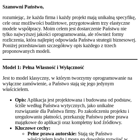
Szanowni Państwo,
rozumiejąc, że każda firma i każdy projekt mają unikalną specyfikę,
cele oraz możliwości budżetowe, przygotowałem trzy elastyczne
modele współpracy. Moim celem jest dostarczenie Państwu nie
tylko najwyższej jakości oprogramowania, ale również formy
rozliczenia, która najlepiej odpowiada Państwa strategii biznesowej.
Poniżej przedstawiam szczegółowy opis każdego z trzech
proponowanych modeli.
Model 1: Pełna Własność i Wyłączność
Jest to model klasyczny, w którym tworzymy oprogramowanie na
wyłączne zamówienie, a Państwo stają się jego jedynym
właścicielem.
Opis:
Aplikacja jest projektowana i budowana od podstaw,
ściśle według Państwa wytycznych, jako unikalne
rozwiązanie dla Państwa firmy. Po zakończeniu projektu i
uregulowaniu płatności, przekazuję Państwu pełne prawa
majątkowe do aplikacji oraz kompletny kod źródłowy.
Kluczowe cechy:
Pełne prawa autorskie:
Stają się Państwo
właścicielem kodu i mogą go dowolnie rozwijać w