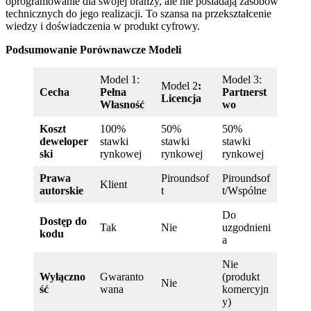
oprogramowanie dla swojej branży, ale nie posiadają zasobów
technicznych do jego realizacji. To szansa na przekształcenie
wiedzy i doświadczenia w produkt cyfrowy.
Podsumowanie Porównawcze Modeli
Model 1:
Model 3:
Model 2
:
Cecha
Pełna
Partnerst
Licencja
Własność
wo
Koszt
100%
50%
50%
deweloper
stawki
stawki
stawki
ski
rynkowej
rynkowej
rynkowej
Prawa
Piroundsof
Piroundsof
Klient
autorskie
t
t/Wspólne
Do
Dostęp do
Tak
Nie
uzgodnieni
kodu
a
Nie
Wyłączno
Gwaranto
(produkt
Nie
ść
wana
komercyjn
y)