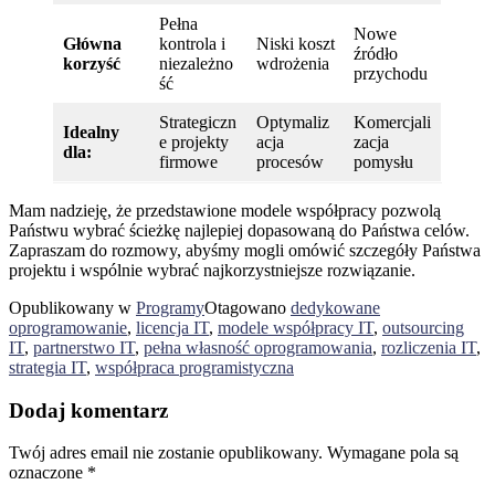
Pełna
Nowe
Główna
kontrola i
Niski koszt
źródło
korzyść
niezależno
wdrożenia
przychodu
ść
Strategiczn
Optymaliz
Komercjali
Idealny
e projekty
acja
zacja
dla:
firmowe
procesów
pomysłu
Mam nadzieję, że przedstawione modele współpracy pozwolą
Państwu wybrać ścieżkę najlepiej dopasowaną do Państwa celów.
Zapraszam do rozmowy, abyśmy mogli omówić szczegóły Państwa
projektu i wspólnie wybrać najkorzystniejsze rozwiązanie.
Opublikowany w
Programy
Otagowano
dedykowane
oprogramowanie
,
licencja IT
,
modele współpracy IT
,
outsourcing
IT
,
partnerstwo IT
,
pełna własność oprogramowania
,
rozliczenia IT
,
strategia IT
,
współpraca programistyczna
Dodaj komentarz
Twój adres email nie zostanie opublikowany.
Wymagane pola są
oznaczone
*