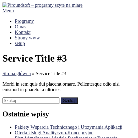
Przejdź
do
Menu
treści
Programy
O nas
Kontakt
Strony www
setup
Service Title #3
Strona główna
»
Service Title #3
Morbi in sem quis dui placerat ornare. Pellentesque odio nisi
euismod in pharetra a ultricies.
Szukaj:
Ostatnie wpisy
Pakiety Wsparcia Technicznego i Utrzymania Aplikacji
Oferta Usługi Analityczno-Koncepcyjnej