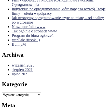
Plan Współpracy i Modele RozliczenioweTworzenia
Oprogramowania
Indywidualne oprogramowanie,które napędza rozwój Twojej
firmy – oferta współpracy
Jak tworzymy oprogramowanie szyte na miarę – od analizy
po wdrożenie
Nasze portfolio www
Tak ogólnie o stronach www
Program do biura ogłoszeń
πterCalc (free4all)
BunnyM
Archiwa
wrzesień 2025
sierpień 2021
lipiec 2021
Kategorie
Kategorie
Meta