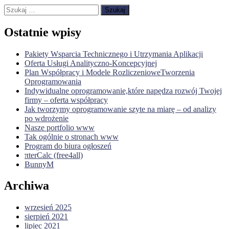
Szukaj:
Ostatnie wpisy
Pakiety Wsparcia Technicznego i Utrzymania Aplikacji
Oferta Usługi Analityczno-Koncepcyjnej
Plan Współpracy i Modele RozliczenioweTworzenia
Oprogramowania
Indywidualne oprogramowanie,które napędza rozwój Twojej
firmy – oferta współpracy
Jak tworzymy oprogramowanie szyte na miarę – od analizy
po wdrożenie
Nasze portfolio www
Tak ogólnie o stronach www
Program do biura ogłoszeń
πterCalc (free4all)
BunnyM
Archiwa
wrzesień 2025
sierpień 2021
lipiec 2021